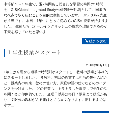
中等部１～３年生で、週2時間ある総合的な学習の時間の1時間
を、GIS(Global Integrated Study≒国際総合学習)として、国際的
な視点で取り組むことを目的に実施しています。 GISはOlea先生
が担当です。 本日、1年生にとって初めてのGISの授業が始まりま
した。 生徒たちはオールイングリッシュの授業を理解できるのか
不安を感じていたと思いま...
続きを読む
１年生授業がスタート
2018年04月17日
1年生は今週から通常の時間割がスタートし、教科の授業が本格的
にスタートしました。 各教科、初回の授業では担当の先生の紹介
と、授業内の約束、教材の使い方、家庭学習の仕方などのガイダ
ンスを受けました。 どの授業も、キラキラした眼差しで先生の話
を聞く姿が印象的でした。 金曜日以外は毎日７限目まで授業があ
り、７限分の教材が入る鞄はとても重くなります。慣れるまでは
小学...