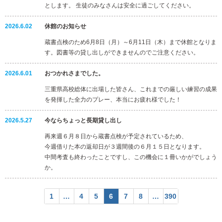
とします。 生徒のみなさんは安全に過ごしてください。
2026.6.02
休館のお知らせ
蔵書点検のため6月8日（月）～6月11日（木）まで休館となりま
す。図書等の貸し出しができませんのでご注意ください。
2026.6.01
おつかれさまでした。
三重県高校総体に出場した皆さん、これまでの厳しい練習の成果
を発揮した全力のプレー、本当にお疲れ様でした！
2026.5.27
今ならちょっと長期貸し出し
再来週６月８日から蔵書点検が予定されているため、
今週借りた本の返却日が３週間後の６月１５日となります。
中間考査も終わったことですし、この機会に１冊いかがでしょう
か。
1
…
4
5
6
7
8
…
390