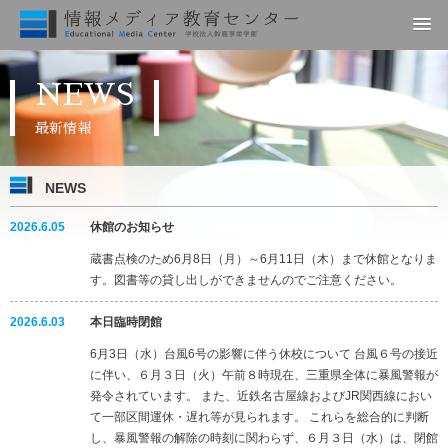
HOME
NEWS
最新情報
ラーニングコモンズとは
NEWS
NEWS
2026.6.05
休館のお知らせ
フロア紹介
蔵書点検のため6月8日（月）～6月11日（木）まで休館となりま
す。図書等の貸し出しができませんのでご注意ください。
利用案内
2026.6.03
本日臨時閉館
6月3日（水）台風6号の影響に伴う休校について 台風６号の接近
に伴い、６月３日（火）午前８時現在、三重県全体に暴風警報が
発令されています。 また、近鉄名古屋線およびJR関西線におい
て一部区間運休・遅れ等が見られます。 これらを総合的に判断
し、暴風警報の解除の時刻に関わらず、６月３日（水）は、閉館