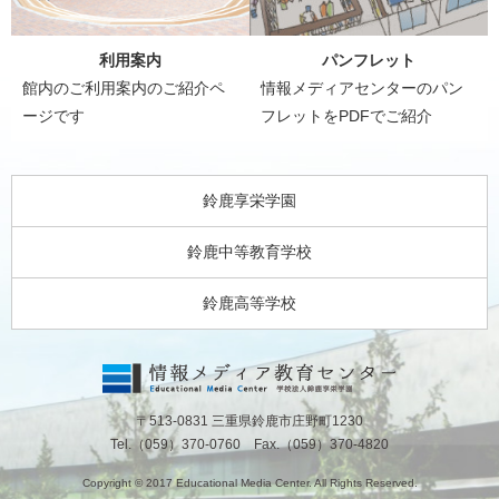
利用案内
パンフレット
館内のご利用案内のご紹介ペ
情報メディアセンターのパン
ージです
フレットをPDFでご紹介
鈴鹿享栄学園
鈴鹿中等教育学校
鈴鹿高等学校
〒513-0831 三重県鈴鹿市庄野町1230
Tel.（059）370-0760 Fax.（059）370-4820
Copyright © 2017 Educational Media Center. All Rights Reserved.