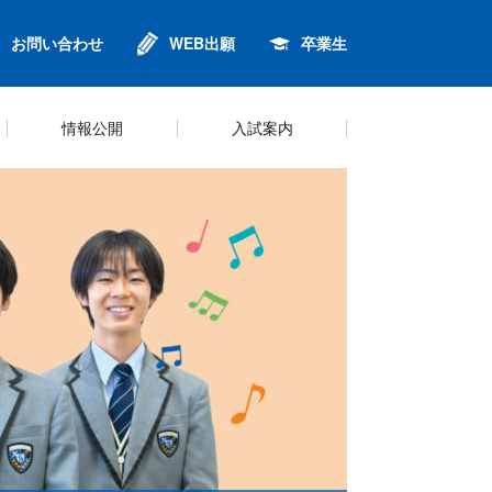
お問い合わせ
WEB出願
卒業生
情報公開
入試案内
進
ンセリング
針
金
校歌
英語・グローバル教育
制服
プライバシーポリシー
Q&A
鈴6同窓会
キャリアプログラム
シラバス