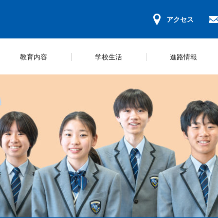
アクセス
教育内容
学校生活
進路情報
ンパスマップ
キュラム＆コース紹介
ールライフ
ジュール
学習環境
教科学習
部活一覧
規程集
募集要項
学校概要
ICT教育の推
スクールカウ
いじめ防止方
学納金・奨学
長挨拶
研修
の心得
動ガイドライン
会のご案内
保護者会
体験型学習
学校評価
WEB出願等の手続き
災害時の対応
探究活動
財務報告