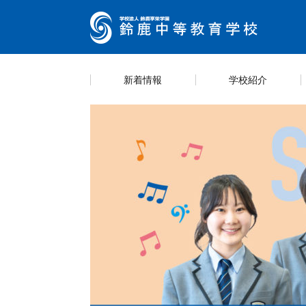
新着情報
学校紹介
キャ
カリ
スク
学則
スケ
学校紹介
教育内容
学校生活
情報公開
入試案内
学校
海外
生徒
部活
説明
https://guide.ckip.jp/suzuka-h/ Life
Entrance examination
Introducing School
information
Education