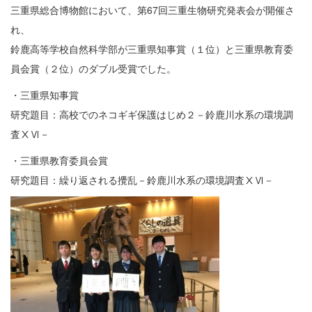
三重県総合博物館において、第67回三重生物研究発表会が開催さ
れ、
鈴鹿高等学校自然科学部が三重県知事賞（１位）と三重県教育委
員会賞（２位）のダブル受賞でした。
・三重県知事賞
研究題目：高校でのネコギギ保護はじめ２－鈴鹿川水系の環境調
査ⅩⅥ－
・三重県教育委員会賞
研究題目：繰り返される攪乱－鈴鹿川水系の環境調査ⅩⅥ－