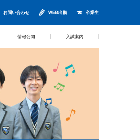
お問い合わせ
WEB出願
卒業生
情報公開
入試案内
進
ンセリング
針
金
校歌
英語・グローバル教育
制服
プライバシーポリシー
Q&A
鈴6同窓会
キャリアプログラム
シラバス