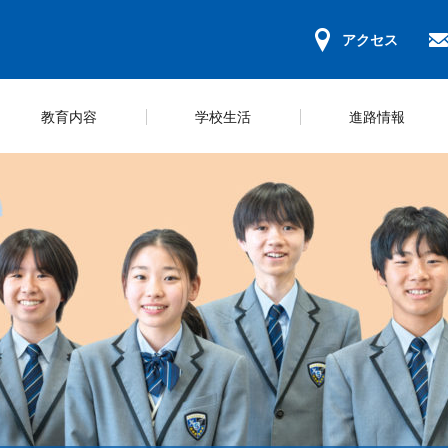
アクセス
教育内容
学校生活
進路情報
ンパスマップ
キュラム＆コース紹介
ールライフ
ジュール
学習環境
教科学習
部活一覧
規程集
募集要項
学校概要
ICT教育の推
スクールカウ
いじめ防止方
学納金・奨学
長挨拶
研修
の心得
動ガイドライン
会のご案内
保護者会
体験型学習
学校評価
WEB出願等の手続き
災害時の対応
探究活動
財務報告