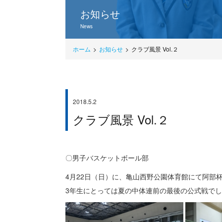
お知らせ
News
ホーム
お知らせ
クラブ風景 Vol.２
2018.5.2
部活情報
クラブ風景 Vol.２
〇男子バスケットボール部
4月22日（日）に、亀山西野公園体育館にて阿部
3年生にとっては夏の中体連前の最後の公式戦で