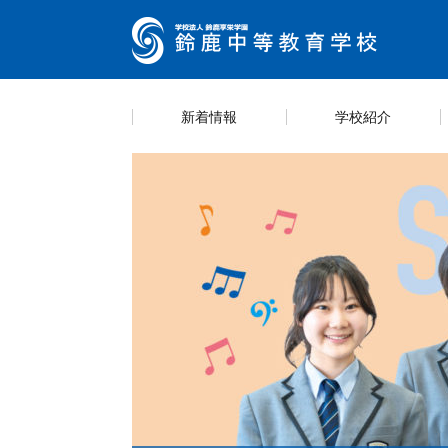
新着情報
学校紹介
キャ
カリ
スク
学則
スケ
学校紹介
教育内容
学校生活
情報公開
入試案内
学校
海外
生徒
部活
説明
https://guide.ckip.jp/suzuka-h/ Life
Entrance examination
Introducing School
information
Education