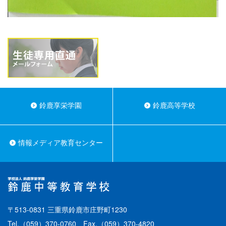
鈴鹿享栄学園
鈴鹿高等学校
情報メディア教育センター
〒513-0831 三重県鈴鹿市庄野町1230
Tel.
（059）370-0760
Fax.（059）370-4820