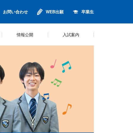
お問い合わせ
WEB出願
卒業生
情報公開
入試案内
進
ンセリング
針
金
校歌
英語・グローバル教育
制服
プライバシーポリシー
Q&A
鈴6同窓会
キャリアプログラム
シラバス