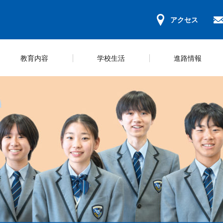
アクセス
教育内容
学校生活
進路情報
ンパスマップ
キュラム＆コース紹介
ールライフ
ジュール
学習環境
教科学習
部活一覧
規程集
募集要項
学校概要
ICT教育の推
スクールカウ
いじめ防止方
学納金・奨学
長挨拶
研修
の心得
動ガイドライン
会のご案内
保護者会
体験型学習
学校評価
WEB出願等の手続き
災害時の対応
探究活動
財務報告