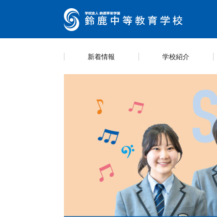
新着情報
学校紹介
キャ
カリ
スク
学則
スケ
学校紹介
教育内容
学校生活
情報公開
入試案内
学校
海外
生徒
部活
説明
https://guide.ckip.jp/suzuka-h/ Life
Entrance examination
Introducing School
information
Education