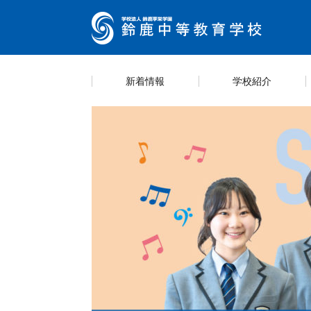
新着情報
学校紹介
キャ
カリ
スク
学則
スケ
学校紹介
教育内容
学校生活
情報公開
入試案内
学校
海外
生徒
部活
説明
https://guide.ckip.jp/suzuka-h/ Life
Entrance examination
Introducing School
information
Education