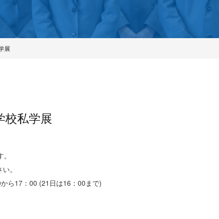
学展
学校私学展
す。
さい。
ら17：00 (21日は16：00まで)