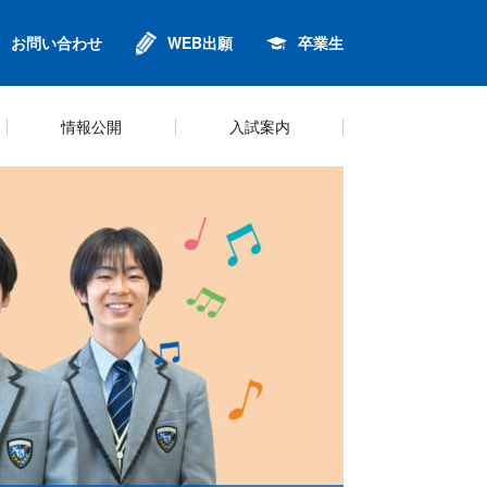
お問い合わせ
WEB出願
卒業生
情報公開
入試案内
進
ンセリング
針
金
校歌
英語・グローバル教育
制服
プライバシーポリシー
Q&A
鈴6同窓会
キャリアプログラム
シラバス