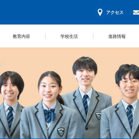
アクセス
教育内容
学校生活
進路情報
ンパスマップ
キュラム＆コース紹介
ールライフ
ジュール
学習環境
教科学習
部活一覧
規程集
募集要項
学校概要
ICT教育の推
スクールカウ
いじめ防止方
学納金・奨学
長挨拶
研修
の心得
動ガイドライン
会のご案内
保護者会
体験型学習
学校評価
WEB出願等の手続き
災害時の対応
探究活動
財務報告