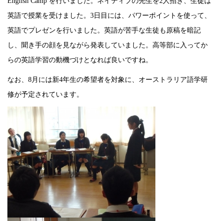
English Camp
を行いました。ネイティブの先生を
2
人招き、生徒は
英語で授業を受けました。
3
日目には、パワーポイントを使って、
英語でプレゼンを行いました。英語が苦手な生徒も原稿を暗記
し、聞き手の顔を見ながら発表していました。高等部に入ってか
らの英語学習の動機づけとなれば良いですね。
なお、
8
月には新
4
年生の希望者を対象に、オーストラリア語学研
修が予定されています。