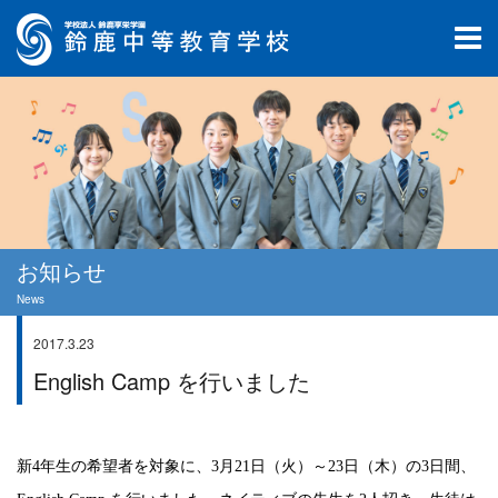
お知らせ
News
2017.3.23
学校行事
English Camp を行いました
新
4
年生の希望者を対象に、
3
月
21
日（火）～
23
日（木）の
3
日間、