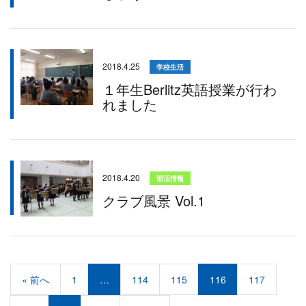
2018.4.25
学校生活
１年生Berlitz英語授業が行わ
れました
2018.4.20
部活情報
クラブ風景 Vol.1
« 前へ
1
…
114
115
116
117