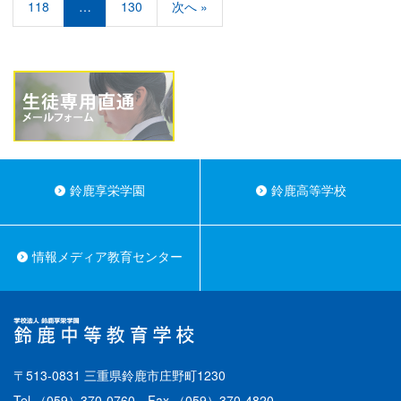
118
…
130
次へ »
鈴鹿享栄学園
鈴鹿高等学校
情報メディア教育センター
〒513-0831 三重県鈴鹿市庄野町1230
Tel.
（059）370-0760
Fax.（059）370-4820