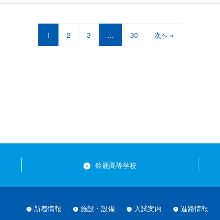
1
2
3
…
30
次へ »
鈴鹿高等学校
新着情報
施設・設備
入試案内
進路情報