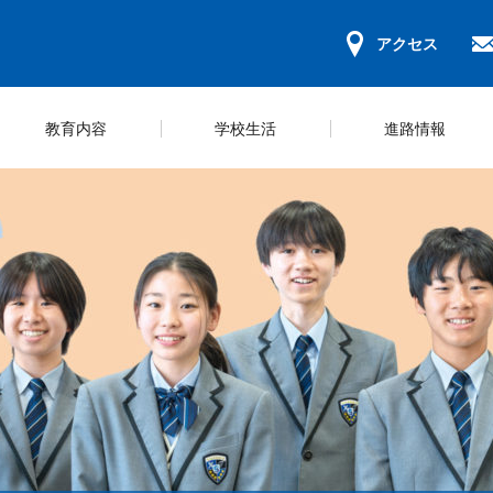
アクセス
教育内容
学校生活
進路情報
ンパスマップ
キュラム＆コース紹介
ールライフ
ジュール
学習環境
教科学習
部活一覧
規程集
募集要項
学校概要
ICT教育の推
スクールカウ
いじめ防止方
学納金・奨学
長挨拶
研修
の心得
動ガイドライン
会のご案内
保護者会
体験型学習
学校評価
WEB出願等の手続き
災害時の対応
探究活動
財務報告