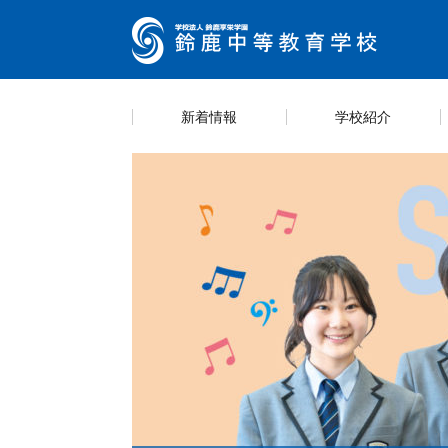
新着情報
学校紹介
キャ
カリ
スク
学則
スケ
学校紹介
教育内容
学校生活
情報公開
入試案内
学校
海外
生徒
部活
説明
https://guide.ckip.jp/suzuka-h/ Life
Entrance examination
Introducing School
information
Education