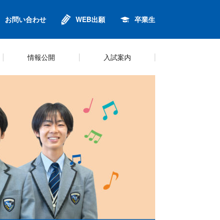
お問い合わせ
WEB出願
卒業生
情報公開
入試案内
進
ンセリング
針
金
校歌
英語・グローバル教育
制服
プライバシーポリシー
Q&A
鈴6同窓会
キャリアプログラム
シラバス