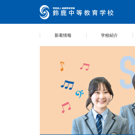
新着情報
学校紹介
キャ
カリ
スク
学則
スケ
学校紹介
教育内容
学校生活
情報公開
入試案内
学校
海外
生徒
部活
説明
https://guide.ckip.jp/suzuka-h/ Life
Entrance examination
Introducing School
information
Education