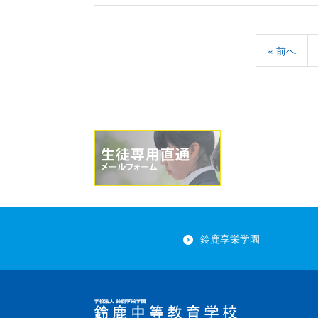
« 前へ
鈴鹿享栄学園