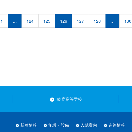
1
…
124
125
126
127
128
…
130
鈴鹿高等学校
新着情報
施設・設備
入試案内
進路情報