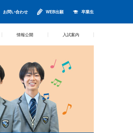
お問い合わせ
WEB出願
卒業生
情報公開
入試案内
進
ンセリング
針
金
校歌
英語・グローバル教育
制服
プライバシーポリシー
Q&A
鈴6同窓会
キャリアプログラム
シラバス