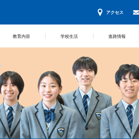
アクセス
教育内容
学校生活
進路情報
ンパスマップ
キュラム＆コース紹介
ールライフ
ジュール
学習環境
教科学習
部活一覧
規程集
募集要項
学校概要
ICT教育の推
スクールカウ
いじめ防止方
学納金・奨学
長挨拶
研修
の心得
動ガイドライン
会のご案内
保護者会
体験型学習
学校評価
WEB出願等の手続き
災害時の対応
探究活動
財務報告