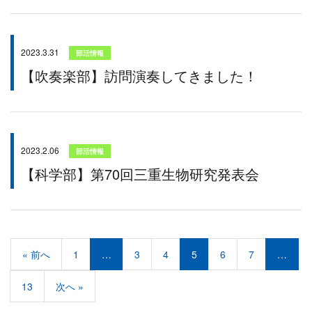
2023.3.31
部活情報
【吹奏楽部】訪問演奏してきました！
2023.2.06
部活情報
【科学部】第70回三重生物研究発表会
« 前へ
1
…
3
4
5
6
7
…
13
次へ »