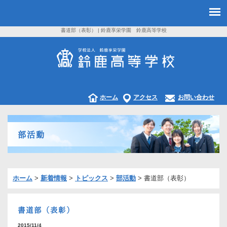
書道部（表彰） | 鈴鹿享栄学園 鈴鹿高等学校
ホーム
アクセス
お問い合わせ
部活動
ホーム
>
新着情報
>
トピックス
>
部活動
>
書道部（表彰）
書道部（表彰）
2015/11/4