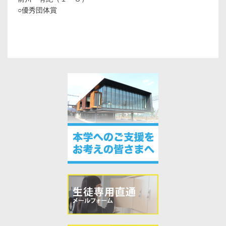
○優秀団体賞