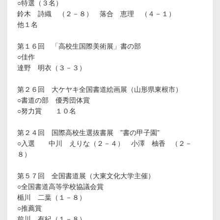
○特選（３名）
鈴木 詩織 （２－８） 落合 恵理 （４－１）
他１名
第１６回 「高校生国際美術展」書の部
○佳作
達野 明衣（３－３）
第２６回 大ケヤキ全国書道絵画展（山形県東根市）
○書道の部 優秀団体賞
○努力賞 １０名
第２４回 国際高校生選抜書展 ”書の甲子園”
○入選 中川 えりな（２－４） 小澤 柚香 （２－
８）
第５７回 全国書道展（大東文化大学主催）
○全国書道高等学校協議会賞
楯川 二葉（１－８）
○推薦賞
前川 有紀（１－８）