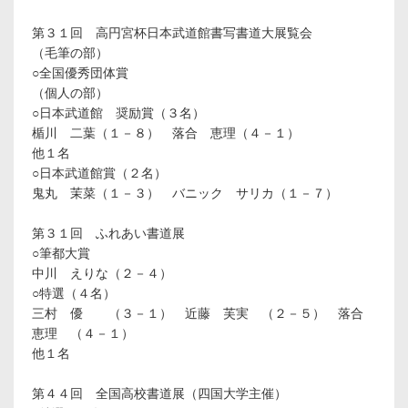
第３１回 高円宮杯日本武道館書写書道大展覧会
（毛筆の部）
○全国優秀団体賞
（個人の部）
○日本武道館 奨励賞（３名）
楯川 二葉（１－８） 落合 恵理（４－１）
他１名
○日本武道館賞（２名）
鬼丸 茉菜（１－３） バニック サリカ（１－７）
第３１回 ふれあい書道展
○筆都大賞
中川 えりな（２－４）
○特選（４名）
三村 優 （３－１） 近藤 芙実 （２－５） 落合
恵理 （４－１）
他１名
第４４回 全国高校書道展（四国大学主催）