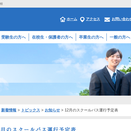
学校
ホーム
アクセス
お問い合わ
受験生の方へ
在校生・保護者の方へ
卒業生の方へ
一般の方へ
>
新着情報
>
トピックス
>
お知らせ
>
12月のスクールバス運行予定表
12月のスクールバス運行予定表