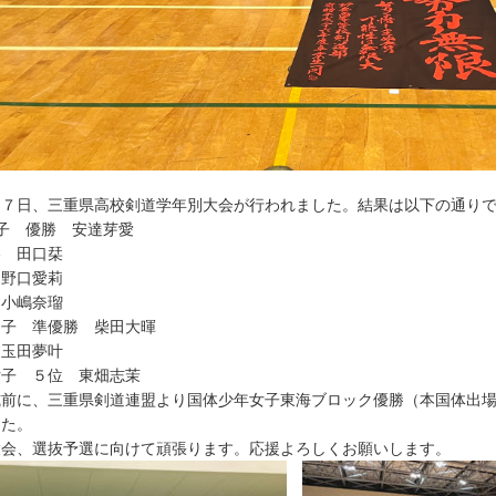
２７日、三重県高校剣道学年別大会が行われました。結果は以下の通り
子 優勝 安達芽愛
勝 田口栞
 野口愛莉
 小嶋奈瑠
男子 準優勝 柴田大暉
 玉田夢叶
女子 ５位 東畑志茉
式前に、三重県剣道連盟より国体少年女子東海ブロック優勝（本国体出
した。
大会、選抜予選に向けて頑張ります。応援よろしくお願いします。