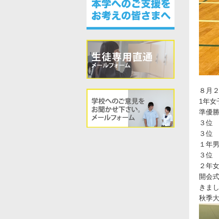
８月
1年女
準優
３位
３位
１年
３位
２年
開会
きま
秋季