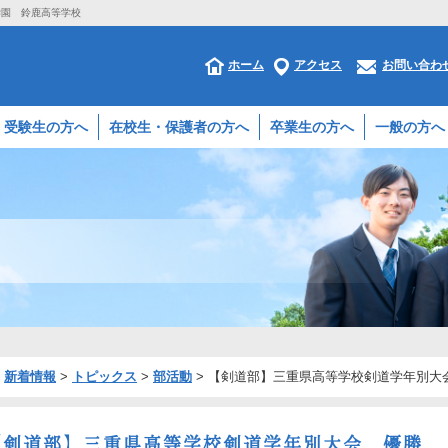
学園 鈴鹿高等学校
ホーム
アクセス
お問い合わ
受験生の方へ
在校生・保護者の方へ
卒業生の方へ
一般の方へ
>
新着情報
>
トピックス
>
部活動
>
【剣道部】三重県高等学校剣道学年別大会
【剣道部】三重県高等学校剣道学年別大会 優勝