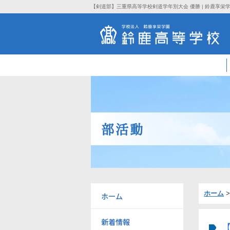
【剣道部】三重県高等学校剣道学年別大会 優勝 | 鈴鹿享栄
部活動
ホーム