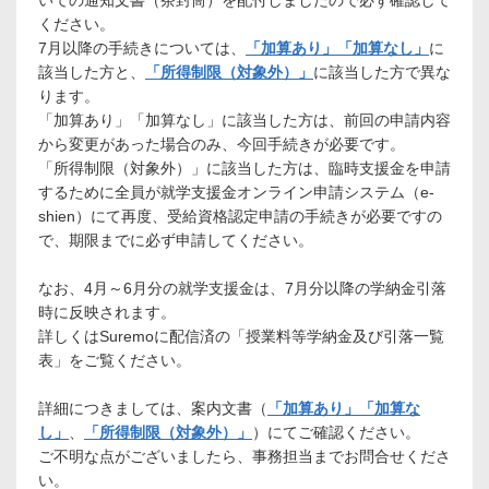
いての通知文書（茶封筒）を配付しましたので必ず確認して
ください。
7月以降の手続きについては、
「加算あり」「加算なし」
に
該当した方と、
「所得制限（対象外）」
に該当した方で異な
ります。
「加算あり」「加算なし」に該当した方は、前回の申請内容
から変更があった場合のみ、今回手続きが必要です。
「所得制限（対象外）」に該当した方は、臨時支援金を申請
するために全員が就学支援金オンライン申請システム（e-
shien）にて再度、受給資格認定申請の手続きが必要ですの
で、期限までに必ず申請してください。
なお、4月～6月分の就学支援金は、7月分以降の学納金引落
時に反映されます。
詳しくはSuremoに配信済の「授業料等学納金及び引落一覧
表」をご覧ください。
詳細につきましては、案内文書（
「加算あり」「加算な
し」
、
「所得制限（対象外）」
）にてご確認ください。
ご不明な点がございましたら、事務担当までお問合せくださ
い。