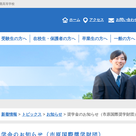
鈴鹿高等学校
ホーム
アクセス
お問い合わ
受験生の方へ
在校生・保護者の方へ
卒業生の方へ
一般の方へ
>
新着情報
>
トピックス
>
お知らせ
>
奨学金のお知らせ（市原国際奨学財団
奨学金のお知らせ（市原国際奨学財団）