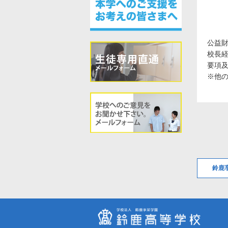
公益
校長
要項
※他
鈴鹿