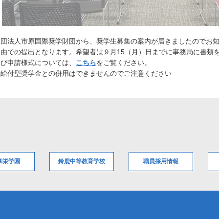
財団法人市原国際奨学財団から、奨学生募集の案内が届きましたのでお
経由での提出となります。希望者は９月15（月）日までに事務局に書類
及び申請様式については、
こちら
をご覧ください。
の給付型奨学金との併用はできませんのでご注意ください
享栄学園
鈴鹿中等教育学校
職員採用情報