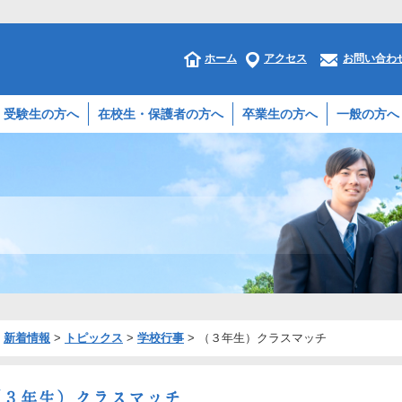
ホーム
アクセス
お問い合わ
受験生の方へ
在校生・保護者の方へ
卒業生の方へ
一般の方へ
>
新着情報
>
トピックス
>
学校行事
>
（３年生）クラスマッチ
（３年生）クラスマッチ