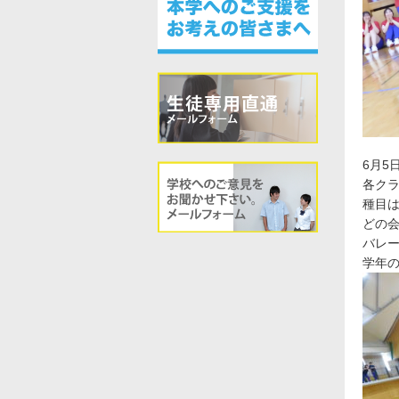
6月5
各クラ
種目
どの
バレー
学年