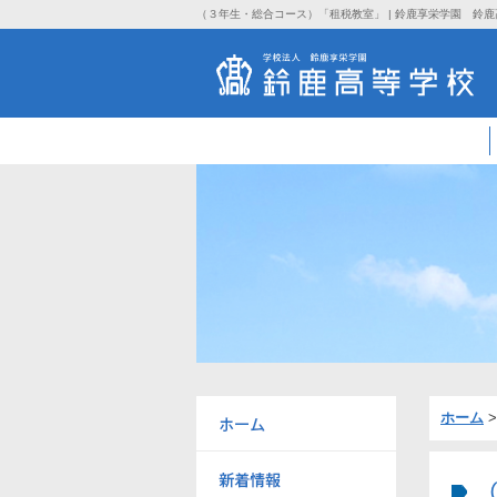
（３年生・総合コース）「租税教室」 | 鈴鹿享栄学園 鈴
ホーム