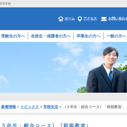
鹿高等学校
ホーム
アクセス
お問い合わ
受験生の方へ
在校生・保護者の方へ
卒業生の方へ
一般の方へ
>
新着情報
>
トピックス
>
学校生活
>
（３年生・総合コース）「租税教室」
（３年生・総合コース）「租税教室」