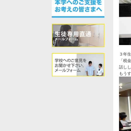
３年
「税
話し
もう